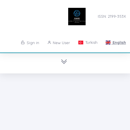
ISSN: 2199-353X
Turkish
English
Sign in
New User