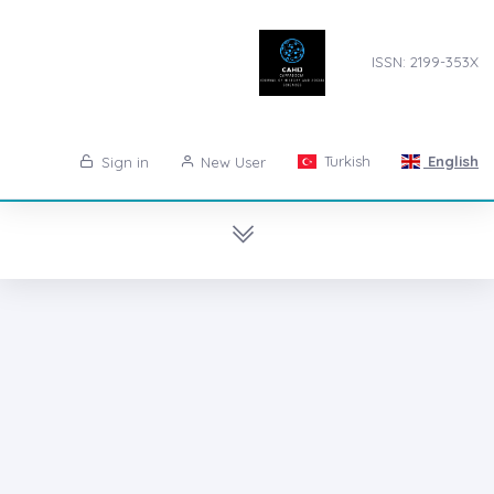
ISSN: 2199-353X
Turkish
English
Sign in
New User