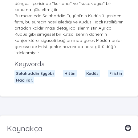
dünyası içerisinde “kurtarıcı” ve “kucaklayıcı” bir
konuma yükseltmiştir.
Bu makalede Selahaddin Eyyûbî’nin Kudüs’ü yeniden
fethi, bu sürecin nasıl işlediği ve Kudüs Haçlı Krallığının
ortadan kaldırılması detaylıca işlenmiştir. Ayrıca
Kudüs gibi simgesel bir kutsal şehrin dönemin
konjönktürel siyaseti bağlamında gerek Müslümanlar
gerekse de Hristiyanlar nazarında nasıl görüldüğü
irdelenmiştir.
Keywords
Selahaddin Eyyûbî
Hıttîn
Kudüs
Filistin
Haçlılar.
Kaynakça