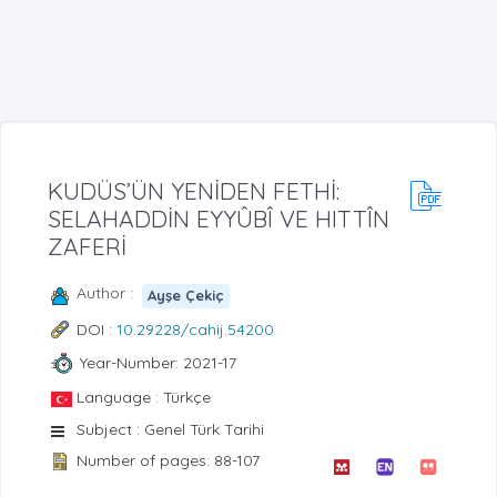
KUDÜS’ÜN YENİDEN FETHİ:
SELAHADDİN EYYÛBÎ VE HITTÎN
ZAFERİ
Author :
Ayşe Çekiç
DOI :
10.29228/cahij.54200
Year-Number: 2021-17
Language : Türkçe
Subject : Genel Türk Tarihi
Number of pages: 88-107