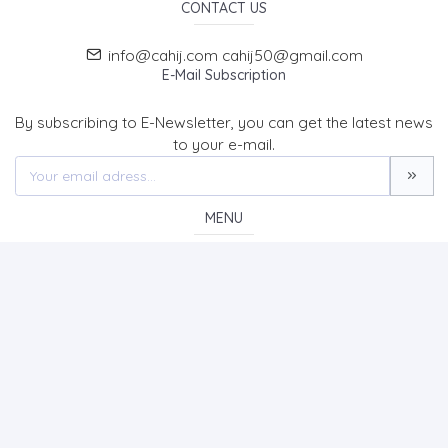
CONTACT US
info@cahij.com cahij50@gmail.com
E-Mail Subscription
By subscribing to E-Newsletter, you can get the latest news
to your e-mail.
MENU
Home page
About Us
News
Contact
CAPADDOCIA HISTORY JOURNAL OF HISTORY AND SOCIAL
SCIENCES