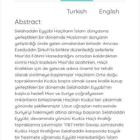
Turkish
English
Abstract
Selahaddin Eyyûbî Haçlıların İslam dünyasına
yerleştikleri bir dönemde Müslüman dünyanın
yetiştirdiği önde gelen simalardan birisidir. Amcası
Esedüddin Şirkuh’la birlikte düzenlediği seferlerle
Mısır’da Fâtımî Hanedanlığını ortadan kaldırdıktan
sonra Haçlı baskısını Mısır’da azaltırken, Haçlı
Krallıkları için de gelecek adına önemli bir tehdit
olarak sivrilmeye başlamıştır. Haçlıların Orta doğu
topraklarında Kudüs başta olmak üzere krallık kurup
yerleştikleri bir dönemde Selahaddin Eyyûbî’nin
başlıca hedefi Mısır ve Suriye coğrafyasının
imkânlarını birleştirerek Haçlıları Kudüs’ten çıkarmak
yönünde şekillenmiştir. Uzun uğraşları neticesinde
Suriye’yi hakimiyeti altına almayı başaran Selahaddin
Eyyûbî, devamında yönünü Kudüs Haçlı Krallığı
topraklarına çevirmiştir. 1187 Hıttîn Savaşı sonrasında
Kudüs Haçlı Krallığının Selahaddin karşısında büyük
bir hezimete uğraması Eyyûbî Hanedanlığını İslam