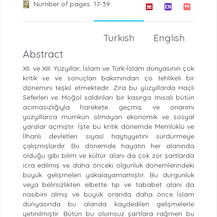
Number of pages: 17-39
Turkish
English
Abstract
XII. ve XIII. Yüzyıllar, İslam ve Türk-İslam dünyasının çok
kritik ve ve sonuçları bakımından ço tehlikeli bir
dönemini teşkil etmektedir. Zira bu yüzyıllarda Haçlı
Seferleri ve Moğol saldırıları bir kasırga misali bütün
acımasızlığıyla harekete geçmiş ve onarımı
yüzyıllarca mümkün olmayan ekonomik ve sosyal
yaralar açmıştır. İşte bu kritik dönemde Memlüklü ve
İlhanlı devletleri siyasî haytiyyetini sürdürmeye
çalışmışlardır. Bu dönemde hayatın her alanında
olduğu gibi bilim ve kültür alanı da çok zor şartlarda
icra edilmiş ve daha önceki olgunluk dönemlerindeki
büyük gelişmeleri yakalayamamıştır. Bu durgunluk
veya belirsizlikten elbette tıp ve tababet alanı da
nasibini almış ve büyük oranda daha önce İslam
dünyasında bu alanda kaydedilen gelişmelerle
yetinilmiştir. Bütün bu olumsuz şartlara rağmen bu