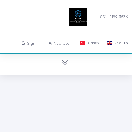
ISSN: 2199-353X
Turkish
English
Sign in
New User