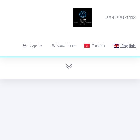
ISSN: 2199-353X
Turkish
English
Sign in
New User