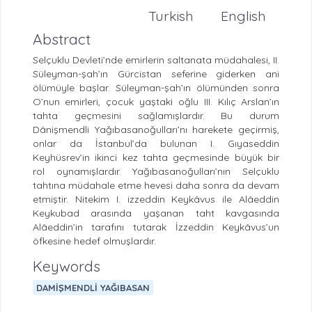
Turkish
English
Abstract
Selçuklu Devleti’nde emirlerin saltanata müdahalesi, II.
Süleyman-şah’ın Gürcistan seferine giderken ani
ölümüyle başlar. Süleyman-şah’ın ölümünden sonra
O’nun emirleri, çocuk yaştaki oğlu III. Kılıç Arslan’ın
tahta geçmesini sağlamışlardır. Bu durum
Dânişmendli Yağıbasanoğulları’nı harekete geçirmiş,
onlar da İstanbul’da bulunan I. Gıyaseddin
Keyhüsrev’in ikinci kez tahta geçmesinde büyük bir
rol oynamışlardır. Yağıbasanoğulları’nın Selçuklu
tahtına müdahale etme hevesi daha sonra da devam
etmiştir. Nitekim I. izzeddin Keykâvus ile Alâeddin
Keykubad arasında yaşanan taht kavgasında
Alâeddin’in tarafını tutarak İzzeddin Keykâvus’un
öfkesine hedef olmuşlardır.
Keywords
DAMİŞMENDLİ YAĞIBASAN