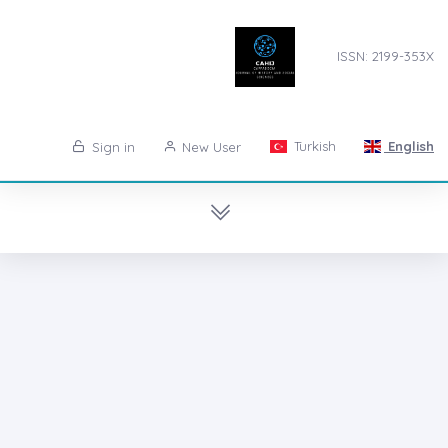
ISSN: 2199-353X
Turkish
English
Sign in
New User