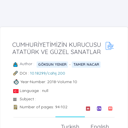
CUMHURİYETİMİZİN KURUCUSU
ATATÜRK VE GÜZEL SANATLAR
Author :
-
GÖKSUN YENER
TAMER NACAR
DOI :
10.18299/cahij.200
Year-Number: 2018-Volume 10
Language : null
Subject :
Number of pages: 94-102
Turkish
English