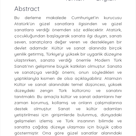
Abstract
Bu derleme makalede Cumhuriyet’in kurucusu
Atatürk’ün güzel sanatlara ilgisinden ve güzel
sanatlara verdiği önemden söz edilecektir. Atatürk,
çocukluğundan başlayarak sanata ilgi duyan, sanatı
seven, sanatçılara değer veren ve destekleyen bir
devlet adamıdır. Kültür ve sanat alanında birçok
yenilik getirmiş, Türkiye'yi yüksek bir uygarlık düzeyine
ulaştırırken, sanata verdiği önemle Modern Türk
Sanatı’nın gelişimine büyük katkıları olmuştur. Sanata
ve sanatçıya verdiği önemi, onun söyledikleri ve
yaptıklarıyla kısmen de olsa açıklayabiliriz. Atamızın
Kültür ve sanat alanındaki temel düşüncesi, yüksek
düzeydeki zengin Türk kültürünü ve sanatını
tanıtmaktı. Bu amaçla kültür ve sanat adamlarını her
zaman korumuş, kollamış ve onların çalışmalarına
destek olmuştur. Sanat ve kültür adamları
yetiştirilmesi için girişimlerde bulunmuş, dünyadaki
gelişmeleri izlemiş ve Türk insanının bilimde ve
sanatta çağdaş düzeye ulaşması için büyük çaba
göstermiştir. Ona göre güzel sanatlar alanındaki