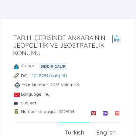
TARİH İÇERİSİNDE ANKARA’NIN
JEOPOLİTİK VE JEOSTRATEJİK
KONUMU
Author :
SIDDIK ÇALIK
DOI :
10.18299/cahij.181
Year-Number: 2017-Volume 9
Language : null
Subject :
Number of pages: 527-534
Turkish
English