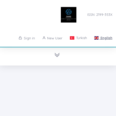
ISSN: 2199-353X
Turkish
English
Sign in
New User