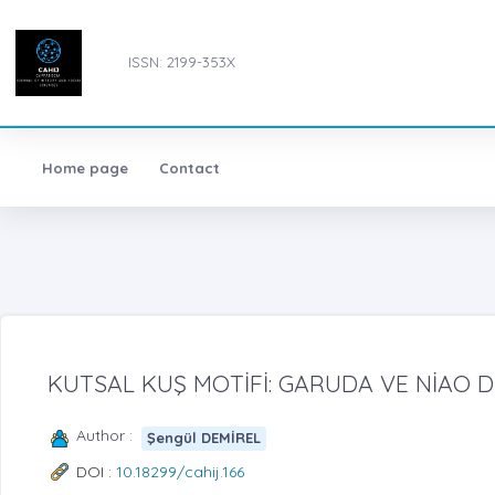
ISSN: 2199-353X
Home page
Contact
KUTSAL KUŞ MOTİFİ: GARUDA VE NİAO D
Author :
Şengül DEMİREL
DOI :
10.18299/cahij.166