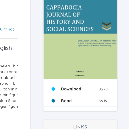
Alıntı Yap
glish
leri, bir
rkularını,
nmaktadır.
ürünün bir
Download
9278
, tanrının
 bir figür
 olan Shan
Read
3919
eyen “yarı
LINKS