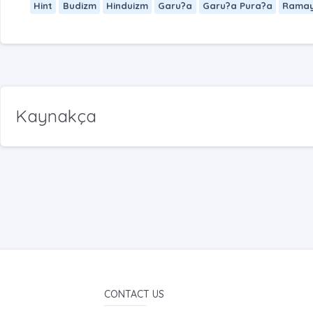
Hint
Budizm
Hinduizm
Garu?a
Garu?a Pura?a
Ramay
Kaynakça
CONTACT US