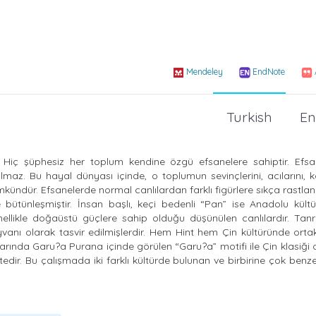
Mendeley
EndNote
Turkish
En
. Hiç şüphesiz her toplum kendine özgü efsanelere sahiptir. Efsane
z. Bu hayal dünyası içinde, o toplumun sevinçlerini, acılarını, ko
kündür. Efsanelerde normal canlılardan farklı figürlere sıkça rastla
e bütünleşmiştir. İnsan başlı, keçi bedenli “Pan” ise Anadolu kült
enellikle doğaüstü güçlere sahip olduğu düşünülen canlılardır. Tanrı
yvanı olarak tasvir edilmişlerdir. Hem Hint hem Çin kültüründe ortak
aklarında Garu?a Purana içinde görülen “Garu?a” motifi ile Çin klasiği
edir. Bu çalışmada iki farklı kültürde bulunan ve birbirine çok benz