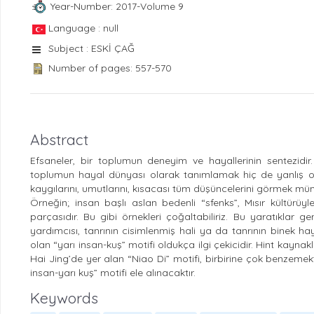
Year-Number: 2017-Volume 9
Language : null
Subject : ESKİ ÇAĞ
Number of pages: 557-570
Abstract
Efsaneler, bir toplumun deneyim ve hayallerinin sentezidir
toplumun hayal dünyası olarak tanımlamak hiç de yanlış olma
kaygılarını, umutlarını, kısacası tüm düşüncelerini görmek müm
Örneğin; insan başlı aslan bedenli “sfenks”, Mısır kültürüyl
parçasıdır. Bu gibi örnekleri çoğaltabiliriz. Bu yaratıklar g
yardımcısı, tanrının cisimlenmiş hali ya da tanrının binek ha
olan “yarı insan-kuş” motifi oldukça ilgi çekicidir. Hint kayn
Hai Jing’de yer alan “Niao Di” motifi, birbirine çok benzemekt
insan-yarı kuş” motifi ele alınacaktır.
Keywords