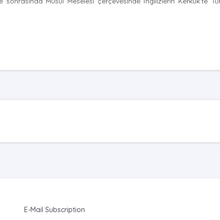
e sonrasında Musul Meselesi çerçevesinde İngilizlerin Kerkük’te Tü
E-Mail Subscription