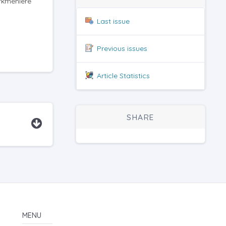
rkmenlere
Last issue
Previous issues
Article Statistics
SHARE
MENU