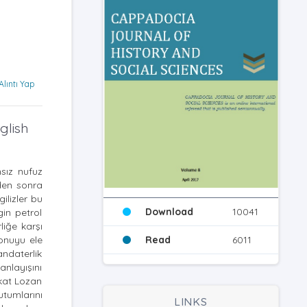
Alıntı Yap
glish
sız nufuz
nden sonra
ilizler bu
Download
10041
gin petrol
liğe karşı
Read
6011
konuyu ele
andaterlik
anlayışını
akat Lozan
utumlarını
LINKS