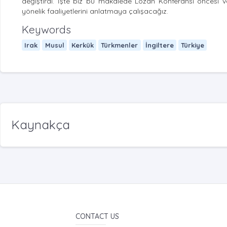
değiştirdi. İşte biz bu makalede Lozan Konferansı öncesi v
yönelik faaliyetlerini anlatmaya çalışacağız.
Keywords
Irak
Musul
Kerkük
Türkmenler
İngiltere
Türkiye
Kaynakça
CONTACT US