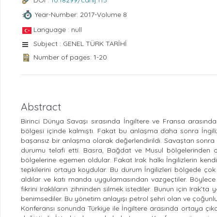
Year-Number: 2017-Volume 8
Language : null
Subject : GENEL TÜRK TARİHİ
Number of pages: 1-20
Abstract
Birinci Dünya Savaşı sırasında İngiltere ve Fransa arasınd
bölgesi içinde kalmıştı. Fakat bu anlaşma daha sonra İngiliz
başarısız bir anlaşma olarak değerlendirildi. Savaştan sonra
durumu telafi etti. Basra, Bağdat ve Musul bölgelerinden ol
bölgelerine egemen oldular. Fakat Irak halkı İngilizlerin kend
tepkilerini ortaya koydular. Bu durum İngilizleri bölgede ço
aldılar ve katı manda uygulamasından vazgeçtiler. Böylece İ
fikrini Iraklıların zihninden silmek istediler. Bunun için Irak’t
benimsediler. Bu yönetim anlayışı petrol şehri olan ve çoğun
Konferansı sonunda Türkiye ile İngiltere arasında ortaya çıka