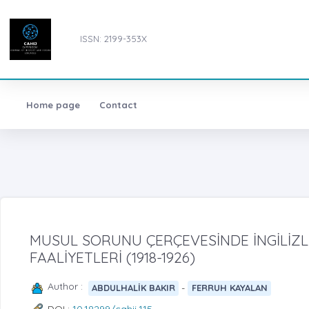
ISSN: 2199-353X
Home page
Contact
MUSUL SORUNU ÇERÇEVESİNDE İNGİLİZL
FAALİYETLERİ (1918-1926)
Author :
-
ABDULHALİK BAKIR
FERRUH KAYALAN
DOI :
10.18299/cahij.115