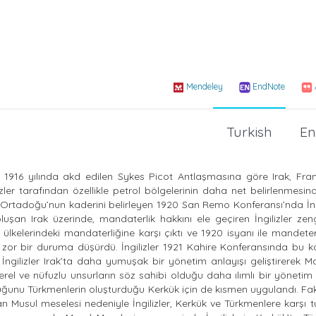
Mendeley
EndNote
Turkish
En
a 1916 yılında akd edilen Sykes Picot Antlaşmasına göre Irak, Fran
ler tarafından özellikle petrol bölgelerinin daha net belirlenmesi
 Ortadoğu’nun kaderini belirleyen 1920 San Remo Konferansı’nda İng
uşan Irak üzerinde, mandaterlik hakkını ele geçiren İngilizler zen
i ülkelerindeki mandaterliğine karşı çıktı ve 1920 isyanı ile mandeter
k zor bir duruma düşürdü. İngilizler 1921 Kahire Konferansında bu 
ngilizler Irak’ta daha yumuşak bir yönetim anlayışı geliştirerek M
a yerel ve nüfuzlu unsurların söz sahibi olduğu daha ılımlı bir yönetim 
luğunu Türkmenlerin oluşturduğu Kerkük için de kısmen uygulandı. F
n Musul meselesi nedeniyle İngilizler, Kerkük ve Türkmenlere karşı t