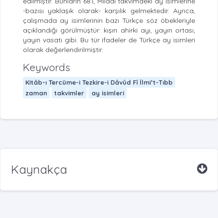
edilmiştir. Bunların 68’i, Miladî takvimdeki ay isimlerine
-bazısı yaklaşık olarak- karşılık gelmektedir. Ayrıca,
çalışmada ay isimlerinin bazı Türkçe söz öbekleriyle
açıklandığı görülmüştür: kışın ahirki ayı, yayın ortası,
yayın vasatı gibi. Bu tür ifadeler de Türkçe ay isimleri
olarak değerlendirilmiştir.
Keywords
Kitâb-ı Tercüme-i Tezkire-i Dâvûd Fî İlmi’t-Tıbb
zaman
takvimler
ay isimleri
Kaynakça