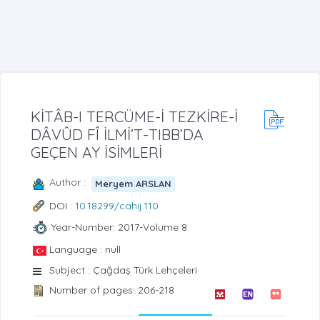
KİTÂB-I TERCÜME-İ TEZKİRE-İ
DÂVÛD FÎ İLMİ’T-TIBB’DA
GEÇEN AY İSİMLERİ
Author :
Meryem ARSLAN
DOI :
10.18299/cahij.110
Year-Number: 2017-Volume 8
Language : null
Subject : Çağdaş Türk Lehçeleri
Number of pages: 206-218