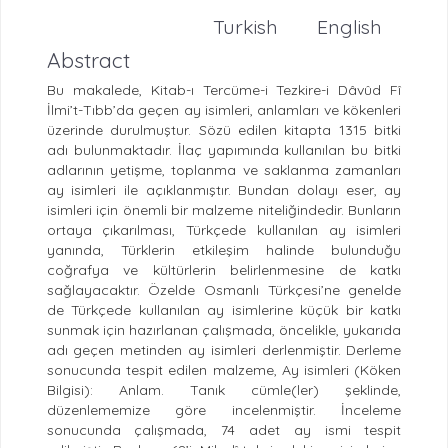
Turkish
English
Abstract
Bu makalede, Kitab-ı Tercüme-i Tezkire-i Dâvûd Fî
İlmi’t-Tıbb’da geçen ay isimleri, anlamları ve kökenleri
üzerinde durulmuştur. Sözü edilen kitapta 1315 bitki
adı bulunmaktadır. İlaç yapımında kullanılan bu bitki
adlarının yetişme, toplanma ve saklanma zamanları
ay isimleri ile açıklanmıştır. Bundan dolayı eser, ay
isimleri için önemli bir malzeme niteliğindedir. Bunların
ortaya çıkarılması, Türkçede kullanılan ay isimleri
yanında, Türklerin etkileşim halinde bulunduğu
coğrafya ve kültürlerin belirlenmesine de katkı
sağlayacaktır. Özelde Osmanlı Türkçesi’ne genelde
de Türkçede kullanılan ay isimlerine küçük bir katkı
sunmak için hazırlanan çalışmada, öncelikle, yukarıda
adı geçen metinden ay isimleri derlenmiştir. Derleme
sonucunda tespit edilen malzeme, Ay isimleri (Köken
Bilgisi): Anlam. Tanık cümle(ler) şeklinde,
düzenlememize göre incelenmiştir. İnceleme
sonucunda çalışmada, 74 adet ay ismi tespit