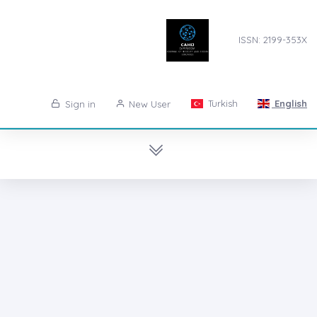
ISSN: 2199-353X
Turkish
English
Sign in
New User