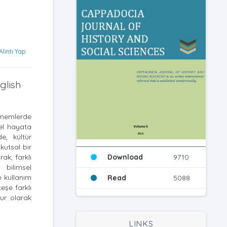
Alıntı Yap
glish
önemlerde
rel hayata
e, kültür
kutsal bir
ak, farklı
Download
9710
 bilimsel
e kullanım
Read
5088
eşe farklı
sur olarak
LINKS