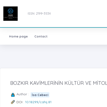
ISSN: 2199-353X
Home page
Contact
BOZKIR KAVİMLERİNİN KÜLTÜR VE MİTO
Author :
İsa Cebeci
DOI :
10.18299/cahij.81