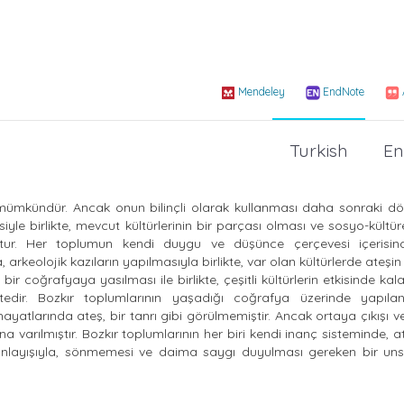
Mendeley
EndNote
Turkish
En
 mümkündür. Ancak onun bilinçli olarak kullanması daha sonraki d
esiyle birlikte, mevcut kültürlerinin bir parçası olması ve sosyo-kültü
uştur. Her toplumun kendi duygu ve düşünce çerçevesi içerisind
keolojik kazıların yapılmasıyla birlikte, var olan kültürlerde ateşin 
r coğrafyaya yasılması ile birlikte, çeşitli kültürlerin etkisinde kalar
tedir. Bozkır toplumlarının yaşadığı coğrafya üzerinde yapılan
yatlarında ateş, bir tanrı gibi görülmemiştir. Ancak ortaya çıkışı v
a varılmıştır. Bozkır toplumlarının her biri kendi inanç sisteminde, at
ğı anlayışıyla, sönmemesi ve daima saygı duyulması gereken bir un